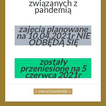
związanych z
pandemią
zajęcia planowane
na 10.04.2021r NIE
ODBĘDĄ SIĘ
zostały
przeniesione na 5
czerwca 2021r