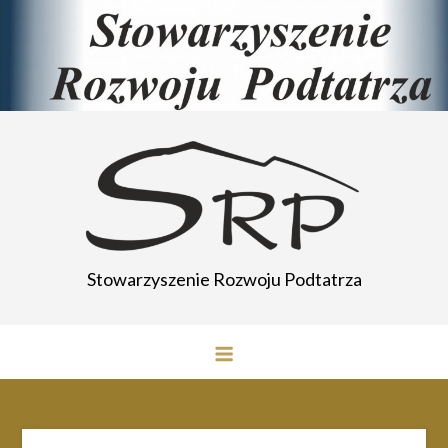
Przejdź
do
treści
Stowarzyszenie Rozwoju Podtatrza