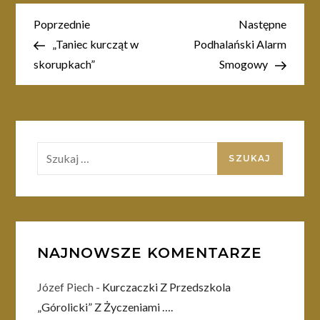
Nawigacja
Poprzedni
Nastę
Poprzednie
Następne
wpis
wpis
„Taniec kurcząt w
Podhalański Alarm
wpisu
skorupkach”
Smogowy
Szukaj:
NAJNOWSZE KOMENTARZE
Józef Piech
-
Kurczaczki Z Przedszkola
„Górolicki” Z Życzeniami ….