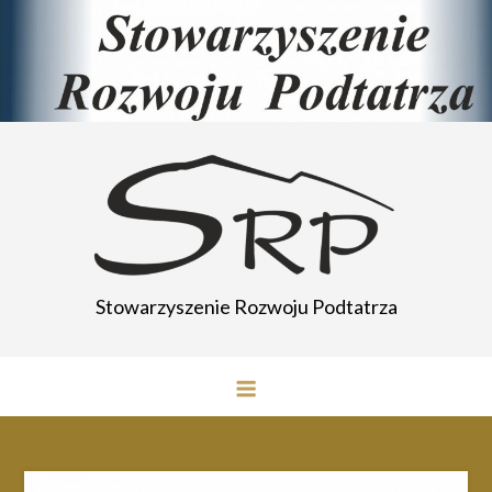
Przejdź
do
treści
Stowarzyszenie Rozwoju Podtatrza