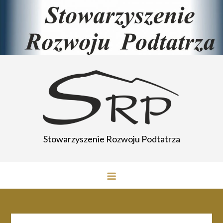
Przejdź
do
treści
Stowarzyszenie Rozwoju Podtatrza