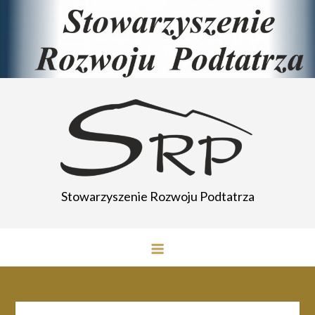
Przejdź
do
treści
Stowarzyszenie Rozwoju Podtatrza