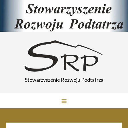
Przejdź
do
treści
Stowarzyszenie Rozwoju Podtatrza