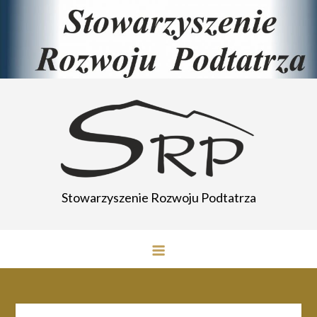
Przejdź
do
treści
Stowarzyszenie Rozwoju Podtatrza