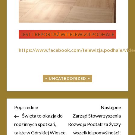
JEST I REPORTAŻ W TELEWIZJI PODHALE
https://www.facebook.com/telewizja.podhale/vid
Nawigacja
Poprzedni
Nastę
Poprzednie
Następne
wpis
wpis
Święta to okazja do
Zarząd Stowarzyszenia
wpisu
rodzinnych spotkań,
Rozwoju Podtatrza życzy
także w Górskiej Wiosce
wszelkiej pomyślności!