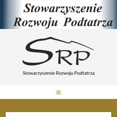
Przejdź
do
treści
Stowarzyszenie Rozwoju Podtatrza