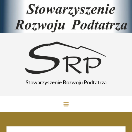
Przejdź
do
treści
Stowarzyszenie Rozwoju Podtatrza