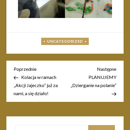
Nawigacja
Poprzedni
Nastę
Poprzednie
Następne
wpis
wpis
Kolacja w ramach
PLANUJEMY
wpisu
„Akcji Jajeczko” już za
„Dzierganie na polanie”
nami, a się działo!
Szukaj: