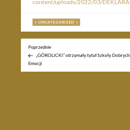
content/uploads/2022/03/DEKLA
Nawigacja
Poprzedni
Poprzednie
wpis
„GÓROLICKI” otrzymały tytuł Szkoły Dobrych
wpisu
Emocji