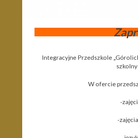
Zapr
Integracyjne Przedszkole „Górolic
szkolny
W ofercie przedsz
-zajęc
-zajęci
-język