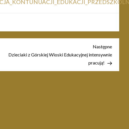
RACJA_KONTUNUACJI_EDUKACJI_PRZEDSZKOLN
Następn
Następne
wpis
Dzieciaki z Górskiej Wioski Edukacyjnej intensywnie
pracują!