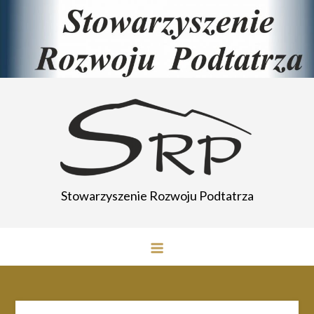
Przejdź
do
treści
Stowarzyszenie Rozwoju Podtatrza