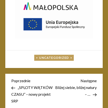
Nawigacja
Poprzedni
Nastę
Poprzednie
Następne
wpis
wpis
„SPLOTY WĄTKÓW
Bliżej siebie, bliżej natury
wpisu
CZASU” – nowy projekt
– …
SRP