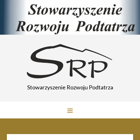
Przejdź
do
treści
Stowarzyszenie Rozwoju Podtatrza