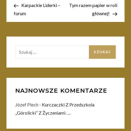
wpis
wpis
Karpackie Liderki –
Tym razem papier w roli
wpisu
forum
głównej!
Szukaj:
NAJNOWSZE KOMENTARZE
Józef Piech
-
Kurczaczki Z Przedszkola
„Górolicki” Z Życzeniami ….