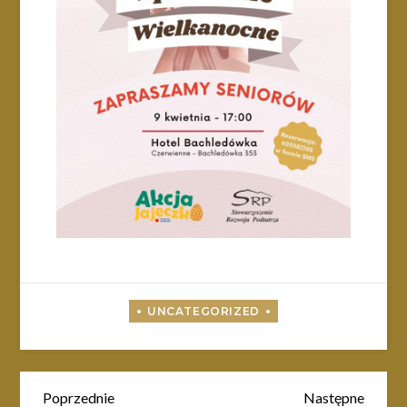
Nawigacja
Poprzedni
Nastę
Poprzednie
Następne