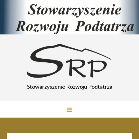
Przejdź
do
treści
Stowarzyszenie Rozwoju Podtatrza